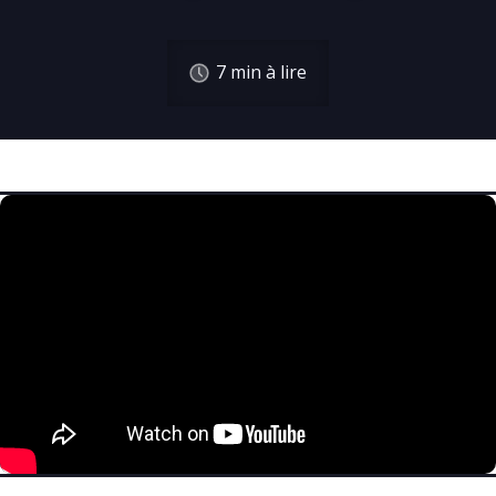
7
min à lire