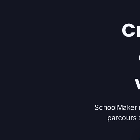
C
SchoolMaker r
parcours 