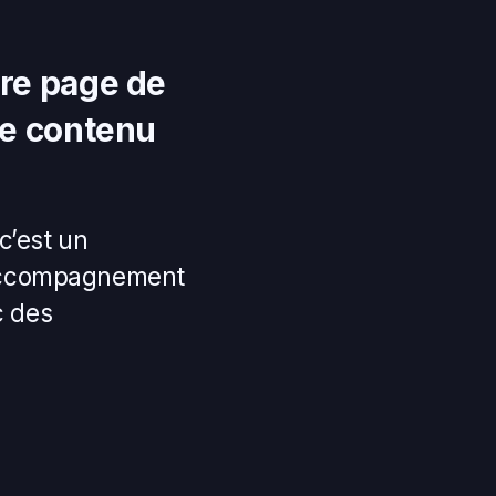
re page de
le contenu
c’est un
’accompagnement
c des