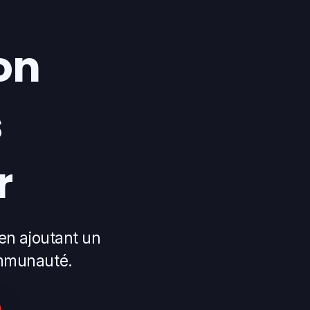
on
s
r
en ajoutant un
ommunauté.