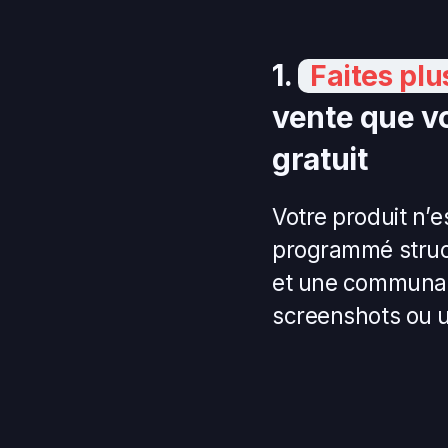
1.
Faites plu
vente que vo
gratuit
Votre produit n’e
programmé struc
et une communau
screenshots ou u