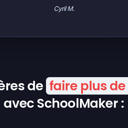
Cyril M.
ères de
faire plus de
avec SchoolMaker :